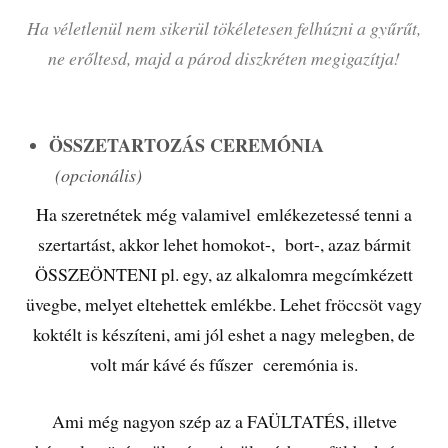
Ha véletlenül nem sikerül tökéletesen felhúzni a gyűrűt,
ne erőltesd, majd a párod diszkréten megigazítja!
ÖSSZETARTOZÁS CEREMÓNIA
(opcionális)
Ha szeretnétek még valamivel emlékezetessé tenni a
szertartást, akkor lehet homokot-, bort-, azaz bármit
ÖSSZEÖNTENI pl. egy, az alkalomra megcímkézett
üvegbe, melyet eltehettek emlékbe. Lehet fröccsöt vagy
koktélt is készíteni, ami jól eshet a nagy melegben, de
volt már kávé és fűszer ceremónia is.
Ami még nagyon szép az a FAÜLTATÉS, illetve