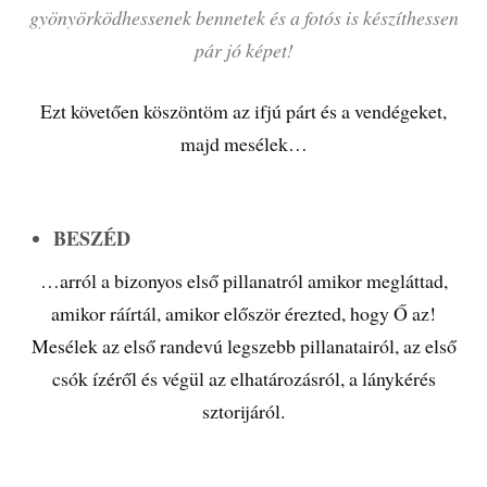
gyönyörködhessenek bennetek és a fotós is készíthessen
pár jó képet!
Ezt követően köszöntöm az ifjú párt és a vendégeket,
majd mesélek…
BESZÉD
…arról a bizonyos első pillanatról amikor megláttad,
amikor ráírtál, amikor először érezted, hogy Ő az!
Mesélek az első randevú legszebb pillanatairól, az első
csók ízéről és végül az elhatározásról, a lánykérés
sztorijáról.