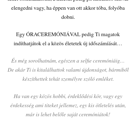
elengedni vagy, ha éppen van ott akkor tóba, folyóba
dobni.
Egy ÓRACEREMÓNIÁVAL pedig Ti magatok
indíthatjátok el a közös életetek új időszámíását…
És még sorolhatnám, egészen a selfie ceremóniáig…
De akár Ti is kitalálhattok valami újdonságot, bármiből
készíthettek tehát személyre szóló emléket.
Ha van egy közös hobbi, érdeklődési kör, vagy egy
érdekesség ami titeket jellemez, egy kis ötletelés után,
már is lehet belőle saját ceremóniátok!