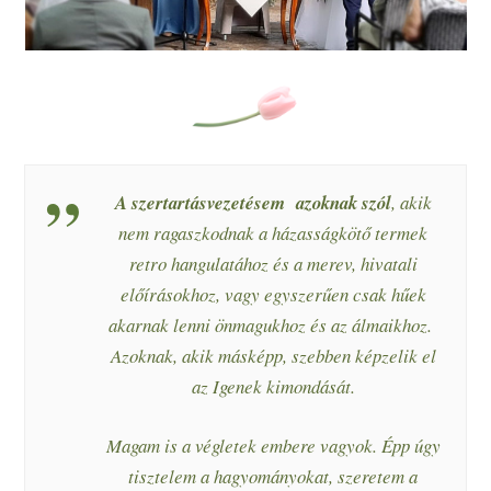
A szertartásvezetésem azoknak szól
, akik
nem ragaszkodnak a házasságkötő termek
retro hangulatához és a merev, hivatali
előírásokhoz, vagy egyszerűen csak hűek
akarnak lenni önmagukhoz és az álmaikhoz.
Azoknak, akik másképp, szebben képzelik el
az Igenek kimondását.
Magam is a végletek embere vagyok. Épp úgy
tisztelem a hagyományokat, szeretem a