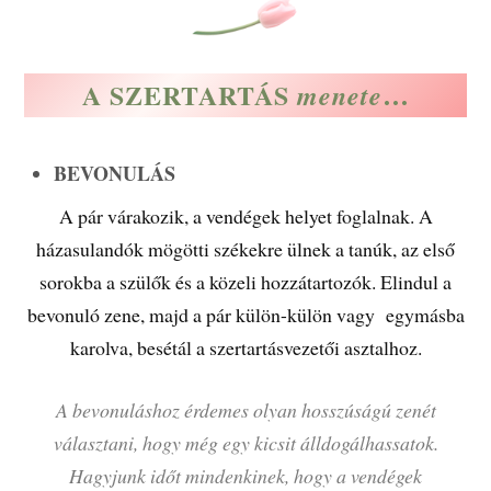
A SZERTARTÁS
…
menete
BEVONULÁS
A pár várakozik, a vendégek helyet foglalnak. A
házasulandók mögötti székekre ülnek a tanúk, az első
sorokba a szülők és a közeli hozzátartozók. Elindul a
bevonuló zene, majd a pár külön-külön vagy egymásba
karolva, besétál a szertartásvezetői asztalhoz.
A bevonuláshoz érdemes olyan hosszúságú zenét
választani, hogy még egy kicsit álldogálhassatok.
Hagyjunk időt mindenkinek, hogy a vendégek