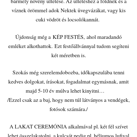
bármely növény ültetése. Az ültetéshez a földnek és a
víznek örömmel adok Nektek üvegvázákat, vagy kis
cuki vödröt és locsolókannát.
Újdonság még a KÉP FESTÉS, ahol maradandó
emléket alkothattok. Ezt festőállvánnyal tudom segíteni
két méretben is.
Szokás még szerelemdobozba, időkapszulába tenni
kedves dolgokat, írásokat, fogadalmat egymásnak, amit
majd 5-10 év múlva lehet kinyitni…
/Ezzel csak az a baj, hogy nem túl látványos a vendégek,
fotósok számára./
A LAKAT CEREMÓNIA alkalmával pl. két fél szívet
lehet összelakatolni, a kulcsát pedig pl. héliumos lufival