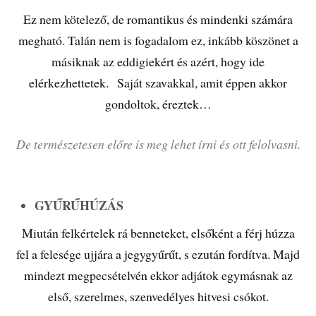
Ez nem kötelező, de romantikus és mindenki számára
megható. Talán nem is fogadalom ez, inkább köszönet a
másiknak az eddigiekért és azért, hogy ide
elérkezhettetek. Saját szavakkal, amit éppen akkor
gondoltok, éreztek…
De természetesen előre is meg lehet írni és ott felolvasni.
GYŰRŰHÚZÁS
Miután felkértelek rá benneteket, elsőként a férj húzza
fel a felesége ujjára a jegygyűrűt, s ezután fordítva. Majd
mindezt megpecsételvén ekkor adjátok egymásnak az
első, szerelmes, szenvedélyes hitvesi csókot.