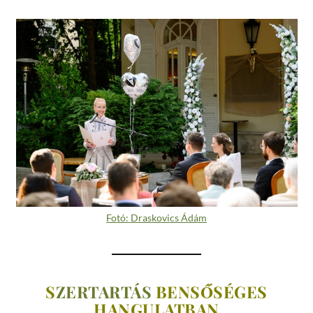
Fotó: Draskovics Ádám
S
ZERTARTÁS
BENSŐSÉGES
HANGULATBAN