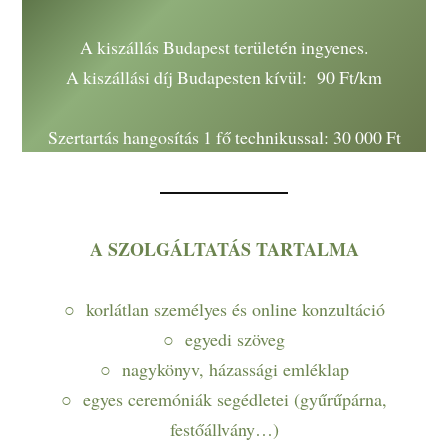
A kiszállás Budapest területén ingyenes.
A kiszállási díj Budapesten kívül: 90 Ft/km
Szertartás hangosítás 1 fő technikussal: 30 000 Ft
A SZOLGÁLTATÁS TARTALMA
○ korlátlan személyes és online konzultáció
○ egyedi szöveg
○ nagykönyv, házassági emléklap
○ egyes ceremóniák segédletei (gyűrűpárna,
festőállvány…)