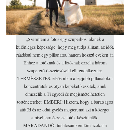
„Szerintem a fotós egy szuperhős, akinek a
különleges képessége, hogy meg tudja állítani az időt,
ráadásul nem egy pillanatra, hanem hosszú éveken át.
Ehhez a fotóknak és a fotósnak ezzel a három
szupererő-összetevővel kell rendelkeznie:
TERMÉSZETES: elsősorban a legjobb pillanatokra
koncentrálok és olyan képeket készítek, amik
elmesélik a Ti egyedi és megismételhetetlen
történeteteket. EMBERI: Hiszem, hogy a barátságos
attitűd és az odafigyelés megteremti azt a közeget,
amivel természetes fotók készíthetők.
MARADANDÓ: tudatosan kerülöm azokat a