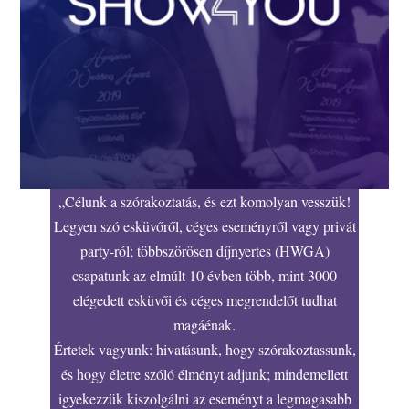
„Célunk a szórakoztatás, és ezt komolyan vesszük!
Legyen szó esküvőről, céges eseményről vagy privát
party-ról; többszörösen díjnyertes (HWGA)
csapatunk az elmúlt 10 évben több, mint 3000
elégedett esküvői és céges megrendelőt tudhat
magáénak.
Értetek vagyunk: hivatásunk, hogy szórakoztassunk,
és hogy életre szóló élményt adjunk; mindemellett
igyekezzük kiszolgálni az eseményt a legmagasabb