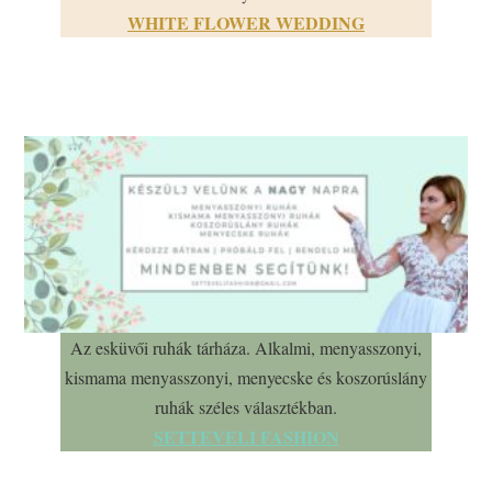
WHITE FLOWER WEDDING
Az esküvői ruhák tárháza. Alkalmi, menyasszonyi,
kismama menyasszonyi, menyecske és koszorúslány
ruhák széles választékban.
SETTEVELI FASHION