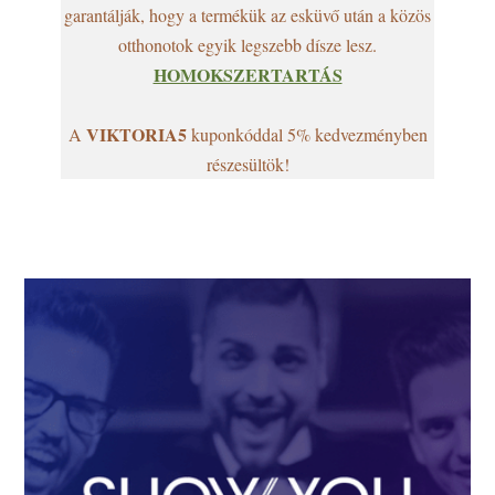
garantálják, hogy a termékük az esküvő után a közös
otthonotok egyik legszebb dísze lesz.
HOMOKSZERTARTÁS
VIKTORIA5
A
kuponkóddal 5% kedvezményben
részesültök!