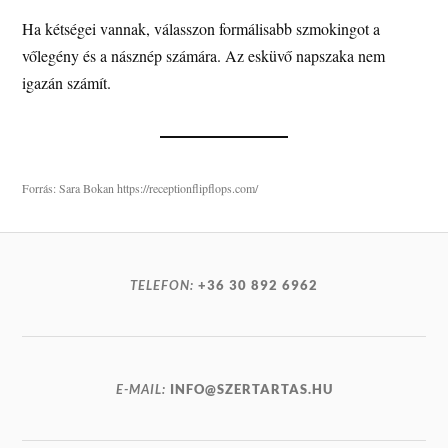
Ha kétségei vannak, válasszon formálisabb szmokingot a
vőlegény és a násznép számára. Az esküvő napszaka nem
igazán számít.
Forrás: Sara Bokan https://receptionflipflops.com/
TELEFON:
+36 30 892 6962
E-MAIL:
INFO@SZERTARTAS.HU