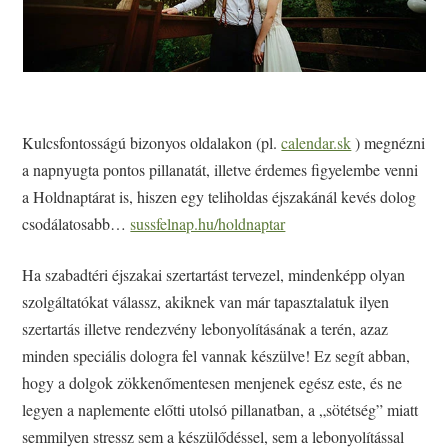
Kulcsfontosságú bizonyos oldalakon (pl.
calendar.sk
) megnézni
a napnyugta pontos pillanatát, illetve érdemes figyelembe venni
a Holdnaptárat is, hiszen egy teliholdas éjszakánál kevés dolog
csodálatosabb…
sussfelnap.hu/holdnaptar
Ha szabadtéri éjszakai szertartást tervezel, mindenképp olyan
szolgáltatókat válassz, akiknek van már tapasztalatuk ilyen
szertartás illetve rendezvény lebonyolításának a terén, azaz
minden speciális dologra fel vannak készülve! Ez segít abban,
hogy a dolgok zökkenőmentesen menjenek egész este, és ne
legyen a naplemente előtti utolsó pillanatban, a „sötétség” miatt
semmilyen stressz sem a készülődéssel, sem a lebonyolítással