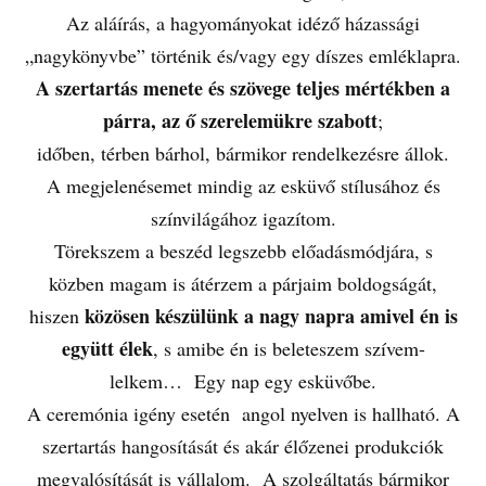
Az aláírás, a hagyományokat idéző házassági
„nagykönyvbe” történik és/vagy egy díszes emléklapra.
A szertartás menete és szövege teljes mértékben a
párra, az ő szerelemükre szabott
;
időben, térben bárhol, bármikor rendelkezésre állok.
A megjelenésemet mindig az esküvő stílusához és
színvilágához igazítom.
Törekszem a beszéd legszebb előadásmódjára, s
közben magam is átérzem a párjaim boldogságát,
közösen készülünk a nagy napra amivel én is
hiszen
együtt élek
, s amibe én is beleteszem szívem-
lelkem… Egy nap egy esküvőbe.
A ceremónia igény esetén angol nyelven is hallható. A
szertartás hangosítását és akár élőzenei produkciók
megvalósítását is vállalom. A szolgáltatás bármikor