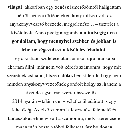
világát
, akkoriban egy zenész ismerősömtől hallgattam
hétről-hétre a történeteket, hogy milyen volt az
anyakönyvvezető beszéde, megjelenése… – tisztelet a
mindvégig arra
kivételnek. Anno pedig magamban
gondoltam, hogy mennyivel szebben és jobban is
lehetne végezni ezt a kivételes feladatot
.
Így a kisfiam születése után, amikor újra munkába
akartam állni, már nem volt kérdés számomra, hogy mit
szeretnék csinálni, hiszen időközben kiderült, hogy nem
minden anyakönyvvezetőnek gondolt hölgy az, hanem a
kivételek gyakran szertartásvezetők…
2014 nyarán – talán nem – véletlenül adódott is egy
lehetőség. Az első szertartás levezetése felemelő és
fantasztikus élmény volt a számomra, mely szerencsére
maga után hozta a többi felkérést, így boldogan