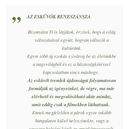
AZ ESKÜVŐK RENESZÁNSZA
Bizonyára Ti is látjátok, érzitek, hogy a világ
változásával együtt, hogyan változik a
kultúránk.
Egyre több új szokás szivárog be az életünkbe
a nagyvilágból és ez a házasságkötéssel
kapcsolatban sincs máshogy.
Az esküvői trendek újdonságai folyamatosan
formálják az igényeinket, de végre, ma már
elérhető és megvalósítható akár mindaz,
amit eddig csak a filmekben láthattunk.
Ennek megfelelően a párok egyre inkább
hangulatos külső helyszínekre, vagy a
vacsora helyére kérik az anyakönyvvezetőt,