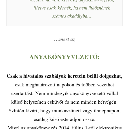
illetve csak kérnék, ha nem ütköznének
számos akadályba…
…mert az
ANYAKÖNYVVEZETŐ:
Csak a hivatalos szabályok keretein belül dolgozhat
,
csak meghatározott napokon és időben vezethet
szertartást. Nem mindegyik anyakönyvvezető vállal
külső helyszínen esküvőt és nem minden hétvégén.
Szintén kizárt, hogy munkaszüneti vagy ünnepnapon,
esetleg késő este adjon össze.
Mivel az anyakönyvezés 2014. július 1-től elektronikus