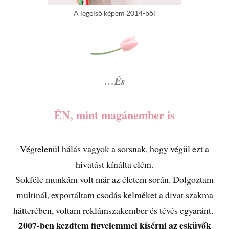
A legelső képem 2014-ből
…És
ÉN, mint magánember is
Végtelenül hálás vagyok a sorsnak, hogy végül ezt a
hivatást kínálta elém.
Sokféle munkám volt már az életem során. Dolgoztam
multinál, exportáltam csodás kelméket a divat szakma
hátterében, voltam reklámszakember és tévés egyaránt.
2007-ben kezdtem figyelemmel kísérni az esküvők