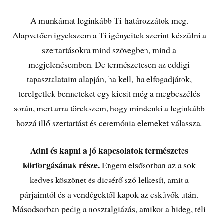
A munkámat leginkább Ti határozzátok meg.
Alapvetően igyekszem a Ti igényeitek szerint készülni a
szertartásokra mind szövegben, mind a
megjelenésemben. De természetesen az eddigi
tapasztalataim alapján, ha kell, ha elfogadjátok,
terelgetlek benneteket egy kicsit még a megbeszélés
során, mert arra törekszem, hogy mindenki a leginkább
hozzá illő szertartást és ceremónia elemeket válassza.
Adni és kapni a jó kapcsolatok természetes
körforgásának része.
Engem elsősorban az a sok
kedves köszönet és dicsérő szó lelkesít, amit a
párjaimtól és a vendégektől kapok az esküvők után.
Másodsorban pedig a nosztalgiázás, amikor a hideg, téli