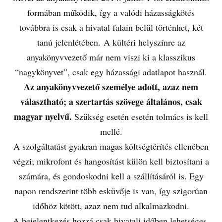
formában működik, így a valódi házasságkötés
továbbra is csak a hivatal falain belül történhet, két
tanú jelenlétében. A kültéri helyszínre az
anyakönyvvezető már nem viszi ki a klasszikus
“nagykönyvet”, csak egy házassági adatlapot használ.
Az anyakönyvvezető személye adott, azaz nem
választható; a szertartás szövege általános, csak
magyar nyelvű.
Szükség esetén esetén tolmács is kell
mellé.
A szolgáltatást gyakran magas költségtérítés ellenében
végzi; mikrofont és hangosítást külön kell biztosítani a
számára, és gondoskodni kell a szállításáról is. Egy
napon rendszerint több esküvője is van, így szigorúan
időhöz kötött, azaz nem tud alkalmazkodni.
A bejelentkezés hozzá csak hivatali időben lehetséges,